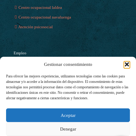
Centro ocupacional laldea
Centro ocupacional navaluenga
Atención psicosocial
Empleo
Gestionar consentimiento
Servicio de empleo
Programas Europeos
Para ofrecer las mejores experiencias, utilizamos tecnologías como las cookies para
almacenar y/o acceder a la información del dispositivo. El consentimiento de estas
Empleo en entorno rural
tecnologías nos permitirá procesar datos como el comportamiento de navegación o las
identificaciones únicas en este sitio. No consentir o retirar el consentimiento, puede
Centro especial de empleo
afectar negativamente a ciertas características y funciones.
Aceptar
Colabora
Denegar
Soy particular